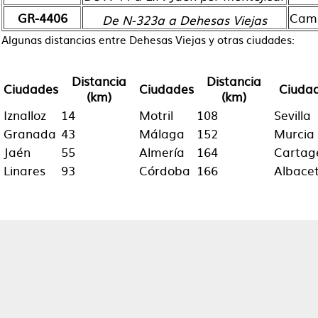
GR-4406
Camp
De N-323a a Dehesas Viejas
Algunas distancias entre Dehesas Viejas y otras ciudades:
Distancia
Distancia
Ciudades
Ciudades
Ciuda
(km)
(km)
Iznalloz
14
Motril
108
Sevilla
Granada
43
Málaga
152
Murcia
Jaén
55
Almería
164
Cartag
Linares
93
Córdoba
166
Albace