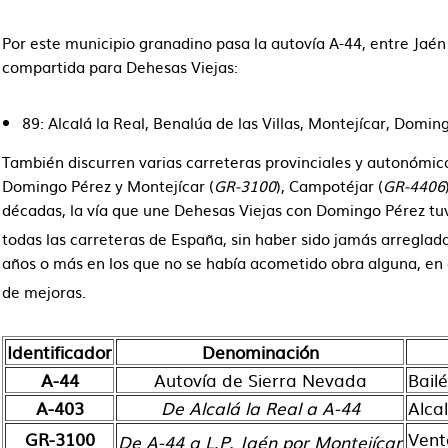
Por este municipio granadino pasa la autovía A-44, entre Jaén
compartida para Dehesas Viejas:
89: Alcalá la Real, Benalúa de las Villas, Montejícar, Domin
También discurren varias carreteras provinciales y autonómic
Domingo Pérez y Montejícar (
GR-3100
), Campotéjar (
GR-4406
décadas, la vía que une Dehesas Viejas con Domingo Pérez tuv
todas las carreteras de España, sin haber sido jamás arreglad
años o más en los que no se había acometido obra alguna, en d
de mejoras.
Identificador
Denominación
A-44
Autovía de Sierra Nevada
Bailé
A-403
De Alcalá la Real a A-44
Alca
GR-3100
Vent
De A-44 a L.P. Jaén por Montejícar