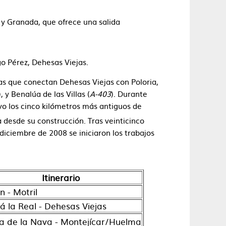
 y Granada, que ofrece una salida
go Pérez, Dehesas Viejas.
as que conectan Dehesas Viejas con Poloria,
), y Benalúa de las Villas (
A-403
). Durante
o los cinco kilómetros más antiguos de
a desde su construcción.
​ Tras veinticinco
iciembre de 2008 se iniciaron los trabajos
Itinerario
n - Motril
lá la Real - Dehesas Viejas
a de la Nava - Montejícar/Huelma