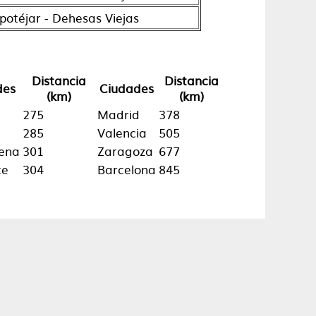
otéjar - Dehesas Viejas
Distancia
Distancia
des
Ciudades
(km)
(km)
275
Madrid
378
285
Valencia
505
ena
301
Zaragoza
677
te
304
Barcelona
845