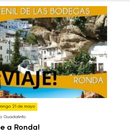
mingo 21 de mayo
o Guadalinfo
je a Ronda!